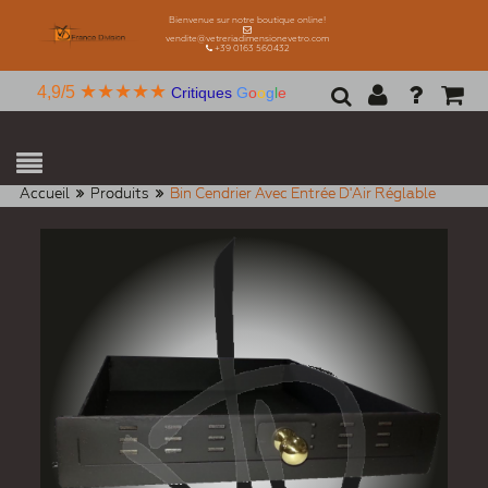
Bienvenue sur notre boutique online!
vendite@vetreriadimensionevetro.com
+39 0163 560432
★★★★★
4,9/5
Critiques
G
o
o
g
l
e
Accueil
Produits
Bin Cendrier Avec Entrée D'Air Réglable