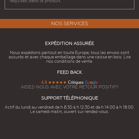
requises dans le produit.
NOS SERVICES
EXPÉDITION ASSURÉE
Nous expédions partout en toute Europe, tous les envois sont
assurés et avec chaque emballage dans une caisse en bois. Lire
nos conditions de vente.
FEED BACK
4,9
★★★★★
Critiques
G
o
o
g
l
e
AIDEZ-NOUS AVEC VOTRE RETOUR POSITIF!!
SUPPORT TÉLÉPHONIQUE
Actif du lundi au vendredi de h 8.30 à h 12.30 et de h 14.00 à h 18.00.
Le samedi matin, ouvert sur rendez-vous.