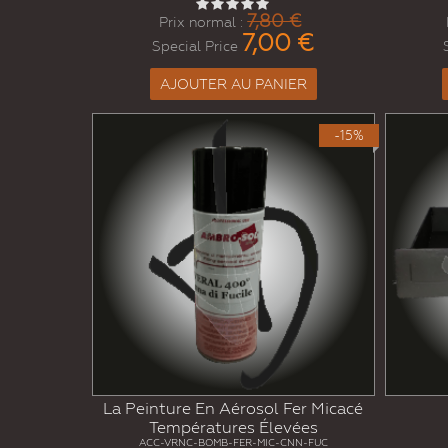
7,80 €
Prix normal :
7,00 €
Special Price
AJOUTER AU PANIER
-15%
La Peinture En Aérosol Fer Micacé
Températures Élevées
ACC-VRNC-BOMB-FER-MIC-CNN-FUC