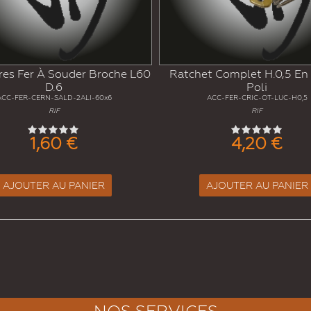
res Fer À Souder Broche L60
Ratchet Complet H.0,5 En 
D.6
Poli
ACC-FER-CERN-SALD-2ALI-60x6
ACC-FER-CRIC-OT-LUC-H0,5
RIF
RIF
1,60 €
4,20 €
AJOUTER AU PANIER
AJOUTER AU PANIER