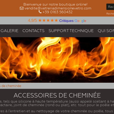
Bienvenue sur notre boutique online!
vendite@vetreriadimensionevetro.com
+39 0163 560432
Recher
★★★★★
4,9/5
Critiques
G
o
o
g
l
e
GALERIE
CONTACTS
SUPPORT TECHNIQUE
QUI SO
s de cheminée
ACCESSOIRES DE CHEMINÉE
, tels que silicone à haute température (aussi appelé scellant à 
ractaire, joint de cheminée (rond ou plat), etc. tout pour le poêle 
es à l’entretien et au nettoyage de votre cheminée ou poêle, tous de