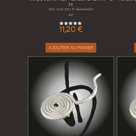
M
ACC-GUA-STU-PI-8x2mmx5m
RIF
11,20 €
AJOUTER AU PANIER