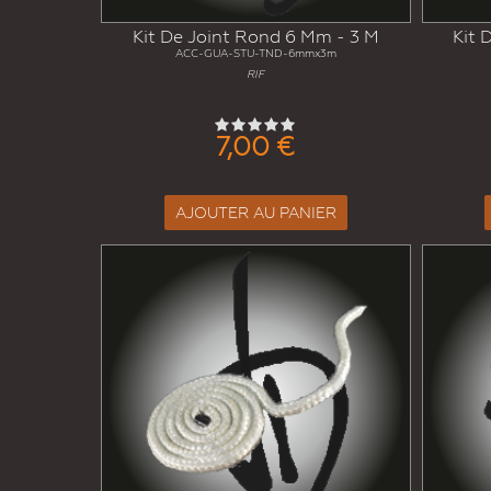
Kit De Joint Rond 6 Mm - 3 M
Kit 
ACC-GUA-STU-TND-6mmx3m
RIF
7,00 €
AJOUTER AU PANIER