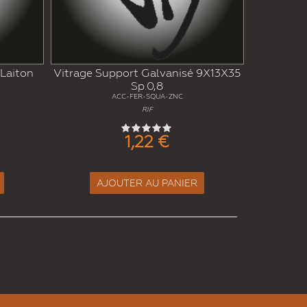
Laiton
Vitrage Support Galvanisé 9X13X35
Sp.0,8
ACC-FER-SQUA-ZNC
RIF
1,22 €
AJOUTER AU PANIER