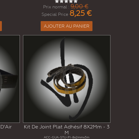
9,00 €
Prix normal :
8,25 €
Special Price
AJOUTER AU PANIER
D'Air
Kit De Joint Plat Adhésif 8X2Mm - 3
M
ACC-GUA-STU-PI-8x2mmx3m