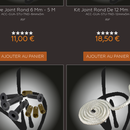
De Joint Rond 6 Mm - 5 M
Kit Joint Rond De 12 Mm 
ACC-GUA-STU-TND-6mmx5m
ACC-GUA-STU-TND-12mmx5m
RIF
RIF
11,00 €
18,50 €
AJOUTER AU PANIER
AJOUTER AU PANIER