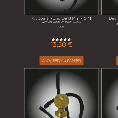
Kit Joint Rond De 8 Mm - 5 M
Des 
ACC-GUA-STU-TND-8mmx5m
Ha
RIF
13,50 €
AJOUTER AU PANIER