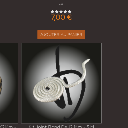
RIF
7,00 €
AJOUTER AU PANIER
10X2Mm -
Kit Joint Rond De 12 Mm - 3 M