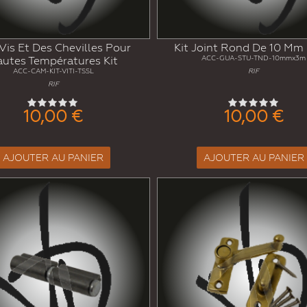
Vis Et Des Chevilles Pour
Kit Joint Rond De 10 Mm 
utes Températures Kit
ACC-GUA-STU-TND-10mmx3m
ACC-CAM-KIT-VITI-TSSL
RIF
RIF
10,00 €
10,00 €
AJOUTER AU PANIER
AJOUTER AU PANIER