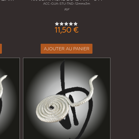
ACC-GUA-STU-TND-12mmx3m
RIF
11,50 €
AJOUTER AU PANIER