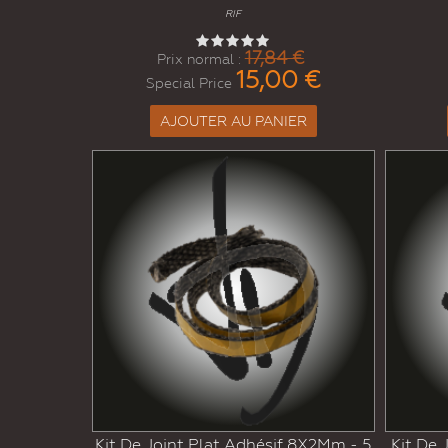
RIF
17,84 €
Prix normal :
15,00 €
Special Price
AJOUTER AU PANIER
Kit De Joint Plat Adhésif 8X2Mm - 5
Kit De 