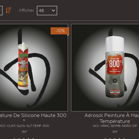
Afficher
48
-10%
ture De Silicone Haute 300
Aérosol Peinture À Ha
°
Température
ACC-CLNT-SLCN-ALT-TEMP-300
ACC-VRNC-BOMB-NERO-OP
RIF
RIF