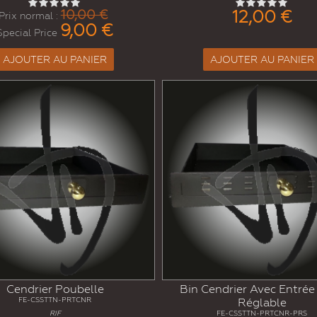
10,00 €
12,00 €
Prix normal :
9,00 €
Special Price
AJOUTER AU PANIER
AJOUTER AU PANIER
Cendrier Poubelle
Bin Cendrier Avec Entrée 
FE-CSSTTN-PRTCNR
Réglable
RIF
FE-CSSTTN-PRTCNR-PRS