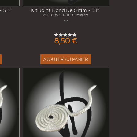
- 5 M
Kit Joint Rond De 8 Mm - 3 M
ACC-GUA-STU-TND-8mmx3m
RIF
8,50 €
AJOUTER AU PANIER