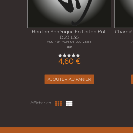
Bouton Sphérique En Laiton Poli
Charniè
D.23 L35
ACC-FER-POM-OT-LUC-23x35
RIF
4,60 €
AJOUTER AU PANIER
Afficher en