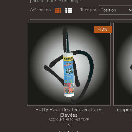
parfaits pour le bricolage.
Afficher en
Trier par
Position
-10%
Putty Pour Des Températures
Tempéra
Élevées
ACC-CLNT-MSTC-ALT-TEMP
RIF