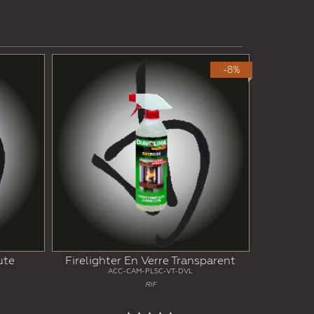
-8%
ute
Firelighter En Verre Transparent
ACC-CAM-PLSC-VT-DVL
RIF