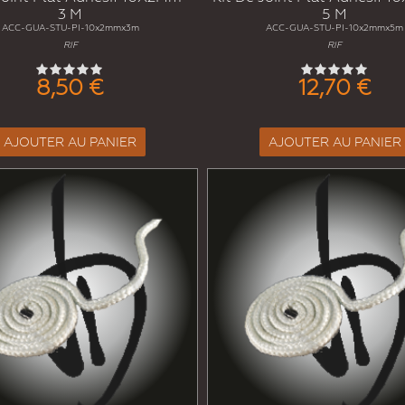
3 M
5 M
ACC-GUA-STU-PI-10x2mmx3m
ACC-GUA-STU-PI-10x2mmx5m
RIF
RIF
8,50 €
12,70 €
AJOUTER AU PANIER
AJOUTER AU PANIER