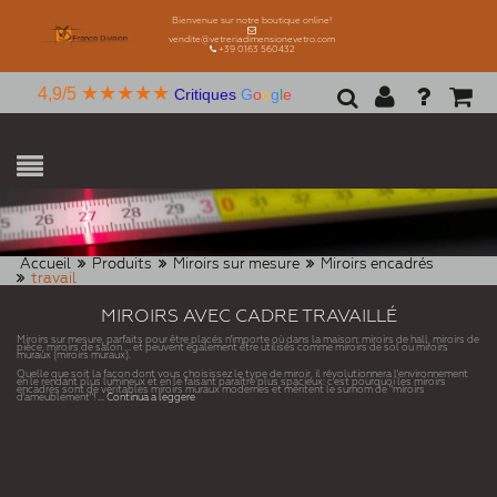
Bienvenue sur notre boutique online!
vendite@vetreriadimensionevetro.com
+39 0163 560432
★★★★★
4,9/5
Critiques
G
o
o
g
l
e
Accueil
Produits
Miroirs sur mesure
Miroirs encadrés
travail
MIROIRS AVEC CADRE TRAVAILLÉ
Miroirs sur mesure, parfaits pour être placés n'importe où dans la maison: miroirs de hall, miroirs de
pièce, miroirs de salon ... et peuvent également être utilisés comme miroirs de sol ou miroirs
muraux (miroirs muraux).
Quelle que soit la façon dont vous choisissez le type de miroir, il révolutionnera l'environnement
en le rendant plus lumineux et en le faisant paraître plus spacieux: c'est pourquoi les miroirs
encadrés sont de véritables miroirs muraux modernes et méritent le surnom de "miroirs
d'ameublement"!
... Continua a leggere