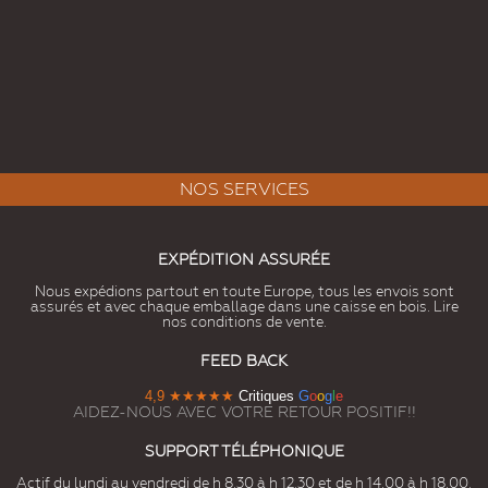
NOS SERVICES
EXPÉDITION ASSURÉE
Nous expédions partout en toute Europe, tous les envois sont
assurés et avec chaque emballage dans une caisse en bois. Lire
nos conditions de vente.
FEED BACK
4,9
★★★★★
Critiques
G
o
o
g
l
e
AIDEZ-NOUS AVEC VOTRE RETOUR POSITIF!!
SUPPORT TÉLÉPHONIQUE
Actif du lundi au vendredi de h 8.30 à h 12.30 et de h 14.00 à h 18.00.