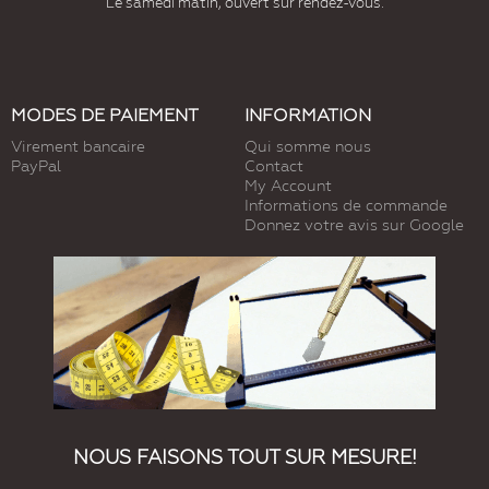
Le samedi matin, ouvert sur rendez-vous.
MODES DE PAIEMENT
INFORMATION
Virement bancaire
Qui somme nous
PayPal
Contact
My Account
Informations de commande
Donnez votre avis sur Google
NOUS FAISONS TOUT SUR MESURE!