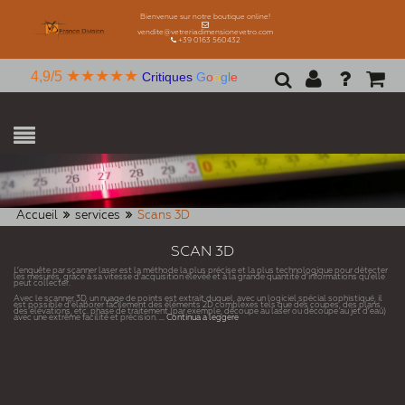
Bienvenue sur notre boutique online!
vendite@vetreriadimensionevetro.com
+39 0163 560432
★★★★★
4,9/5
Critiques
G
o
o
g
l
e
Accueil
services
Scans 3D
SCAN 3D
L’enquête par scanner laser est la méthode la plus précise et la plus technologique pour détecter
les mesures, grâce à sa vitesse d’acquisition élevée et à la grande quantité d’informations qu’elle
peut collecter.
Avec le scanner 3D, un nuage de points est extrait duquel, avec un logiciel spécial sophistiqué, il
est possible d’élaborer facilement des éléments 2D complexes tels que des coupes, des plans,
des élévations, etc. phase de traitement (par exemple, découpe au laser ou découpe au jet d’eau)
avec une extrême facilité et précision.
... Continua a leggere