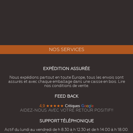
NOS SERVICES
EXPÉDITION ASSURÉE
Nous expédions partout en toute Europe, tous les envois sont
assurés et avec chaque emballage dans une caisse en bois. Lire
nos conditions de vente.
FEED BACK
4,9
★★★★★
Critiques
G
o
o
g
l
e
AIDEZ-NOUS AVEC VOTRE RETOUR POSITIF!!
SUPPORT TÉLÉPHONIQUE
Actif du lundi au vendredi de h 8.30 à h 12.30 et de h 14.00 à h 18.00.