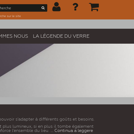
che sur le site
MMES NOUS
LA LÉGENDE DU VERRE
ouvoir s'adapter à différents goûts et besoins.
nt plus lumineux, si en plus il tombe également
nforce l'ensemble du lieu.
... Continua a leggere