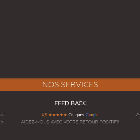
NOS SERVICES
FEED BACK
is
Ac
4,9
★★★★★
Critiques
G
o
o
g
l
e
se
AIDEZ-NOUS AVEC VOTRE RETOUR POSITIF!!