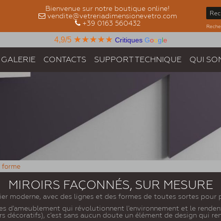
Bienvenue sur notre boutique online!
vendite@vetreriadimensionevetro.com
+39 0163 560432
Recher
★★★★★
4,9/5
Critiques
G
o
o
g
l
e
GALERIE
CONTACTS
SUPPORT TECHNIQUE
QUI SO
n forme
MIROIRS FAÇONNÉS, SUR MESURE
er moderne, avec des lignes et des formes de toutes sortes pour p
oires d'ameublement qui révolutionnent l'environnement et le rende
oirs décoratifs), c'est sans aucun doute un élément de design qui re