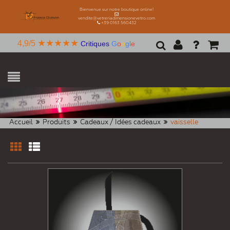
Bienvenue sur notre boutique online!
vendite@vetreriadimensionevetro.com
+39 0163 560432
★★★★★
4,9/5
Critiques
G
o
o
g
l
e
Accueil
Produits
Cadeaux / Idées cadeaux
vaisselle