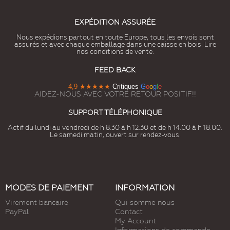
EXPÉDITION ASSURÉE
Nous expédions partout en toute Europe, tous les envois sont
assurés et avec chaque emballage dans une caisse en bois. Lire
nos conditions de vente.
FEED BACK
4,9
★★★★★
Critiques
G
o
o
g
l
e
AIDEZ-NOUS AVEC VOTRE RETOUR POSITIF!!
SUPPORT TÉLÉPHONIQUE
Actif du lundi au vendredi de h 8.30 à h 12.30 et de h 14.00 à h 18.00.
Le samedi matin, ouvert sur rendez-vous.
MODES DE PAIEMENT
INFORMATION
Virement bancaire
Qui somme nous
PayPal
Contact
My Account
Informations de commande