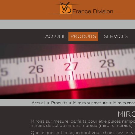
ACCUEIL
PRODUITS
SERVICES
Accueil
Produits
Miroirs sur mesure
Miroirs enc
MIR
Miroirs sur mesure, parfaits pour être placés n'impo
miroirs de sol ou miroirs muraux (miroirs muraux).
Quelle que soit la façon dont vous choisissez le typ