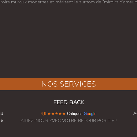
miroirs muraux modernes et méritent le surnom de "miroirs d'ameu
NOS SERVICES
FEED BACK
is
Ac
4,9
★★★★★
Critiques
G
o
o
g
l
e
se
AIDEZ-NOUS AVEC VOTRE RETOUR POSITIF!!