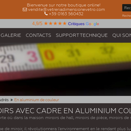
Bienvenue sur notre boutique online!
vendite@vetreriadimensionevetro.com
+39 0163 560432
Recher
★★★★★
4,9/5
Critiques
G
o
o
g
l
e
GALERIE
CONTACTS
SUPPORT TECHNIQUE
QUI SO
adrés
En aluminium de couleur
OIRS AVEC CADRE EN ALUMINIUM CO
rte où dans la maison: miroirs de hall, miroirs de pièce, miroirs d
e de miroir, il révolutionnera l'environnement en le rendant plus lu