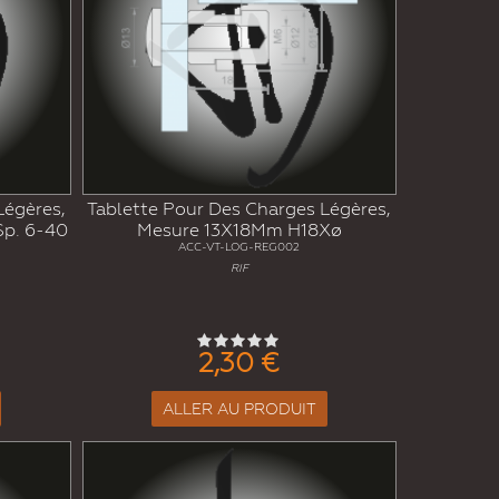
Légères,
Tablette Pour Des Charges Légères,
Sp. 6-40
Mesure 13X18Mm H18Xø
ACC-VT-LOG-REG002
RIF
2,30 €
ALLER AU PRODUIT