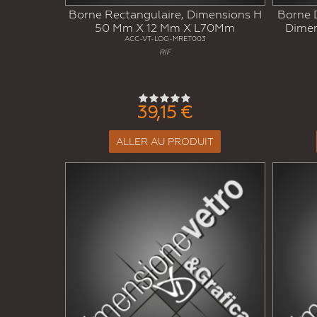
Borne Rectangulaire, Dimensions H
Borne 
50 Mm X 12 Mm X L70Mm
Dimen
ACC-VT-LOG-MRET003
RIF
39,15 €
ALLER AU PRODUIT