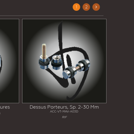
1
2
Next
sures
Dessus Porteurs, Sp. 2-30 Mm
m
ACC-VT-MAV-A03D
RIF