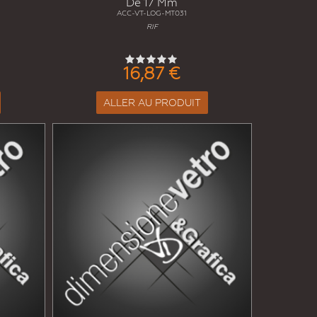
De 17 Mm
ACC-VT-LOG-MT031
RIF
16,87 €
ALLER AU PRODUIT