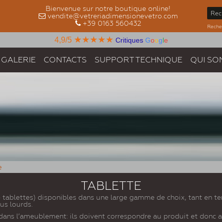
Bienvenue sur notre boutique online!
vendite@vetreriadimensionevetro.com
+39 0163 560432
Recher
★★★★★
4,9/5
Critiques
G
o
o
g
l
e
GALERIE
CONTACTS
SUPPORT TECHNIQUE
QUI SO
e
TABLETTE
 tablettes) disponibles dans une large gamme de choix, tant en t
lus lourds.
ans l’ameublement: ils doivent correspondre au produit et donc a