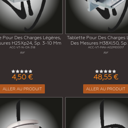
e Pour Des Charges Légères,
Tablette Pour Des Charges 
sures H25Xp24, Sp. 3-10 Mm
Des Mesures H38Xl50, Sp
ACC-VT-N-OX-318
ACC-VT-MAV-A02M00017
RIF
RIF
4,50 €
48,55 €
ALLER AU PRODUIT
ALLER AU PRODUIT