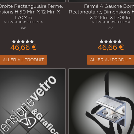
Droite Rectangulaire Fermé,
Fermé À Gauche Bor
sions H 50 Mm X 12 Mm X
Rectangulaire, Dimensions
L70Mm
X 12 Mm X L70Mm
ACC-VT-LOG-MREC003DX
ACC-VT-LOG-MREC003SX
RIF
RIF
46,66 €
46,66 €
ALLER AU PRODUIT
ALLER AU PRODUIT