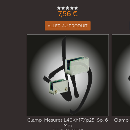
7,56 €
ALLER AU PRODUIT
Clamp, Mesures L40Xh17Xp25, Sp. 6
Clamp,
Mm
ACC-VT-LOG-RET001