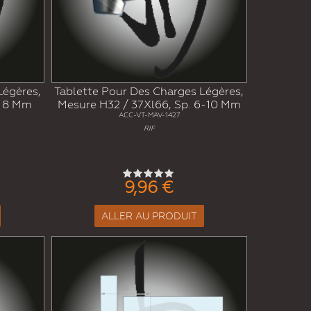
Légères,
Tablette Pour Des Charges Légères,
. 8 Mm
Mesure H32 / 37Xl66, Sp. 6-10 Mm
ACC-VT-MAV-1427
RIF
9,96 €
ALLER AU PRODUIT