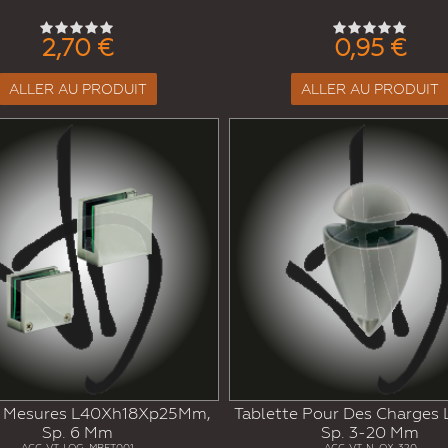
2,70 €
0,95 €
ALLER AU PRODUIT
ALLER AU PRODUIT
 Mesures L40Xh18Xp25Mm,
Tablette Pour Des Charges 
Sp. 6 Mm
Sp. 3-20 Mm
ACC-VT-LOG-MRET001
ACC-VT-N-OX-320