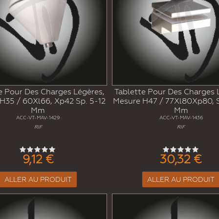
e Pour Des Charges Légères,
Tablette Pour Des Charges 
H35 / 60Xl66, Xp42 Sp. 5-12
Mesure H47 / 77Xl80Xp80, 
Mm
Mm
ACC-VT-MAV-1429
ACC-VT-MAV-1436
RIF
RIF
9,12 €
30,32 €
ALLER AU PRODUIT
ALLER AU PRODUIT