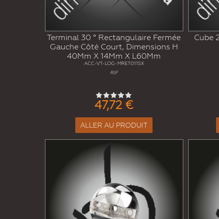
Terminal 30 ° Rectangulaire Fermée
Cube 2
Gauche Côté Court, Dimensions H
40Mm X 14Mm X L60Mm
ACC-VT-LOG-MRET011SX
RIF
47,72 €
ALLER AU PRODUIT