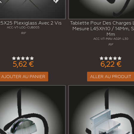
5X25 Plexiglass Avec 2 Vis
Tablette Pour Des Charges 
ACC-VT-LOG-CUB005
Mesure L45Xh10 / 14Mm, S
RIF
Mm
ACC-VT-MAV-A02F-L30
RIF
5,62 €
6,22 €
AJOUTER AU PANIER
ALLER AU PRODUIT