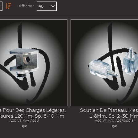
Afficher
48
e Pour Des Charges Légères,
Soutien De Plateau, Me
sures L20Mm, Sp. 6-10 Mm
L18Mm, Sp. 2-30 M
ACC-VT-MAV-A02U
ACC-VT-MAV-A03P00018
RIF
RIF