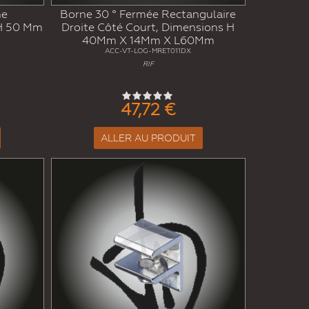
ne
Borne 30 ° Fermée Rectangulaire
 H 50 Mm
Droite Côté Court, Dimensions H
40Mm X 14Mm X L60Mm
ACC-VT-LOG-MRET011DX
RIF
47,72 €
ALLER AU PRODUIT