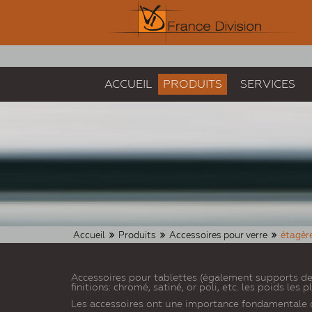
ACCUEIL
PRODUITS
SERVICES
Accueil
Produits
Accessoires pour verre
étagèr
Accessoires pour tablettes (également supports de
finitions: chromé, satiné, or poli, etc. les poids les p
Les accessoires ont une importance fondamentale d