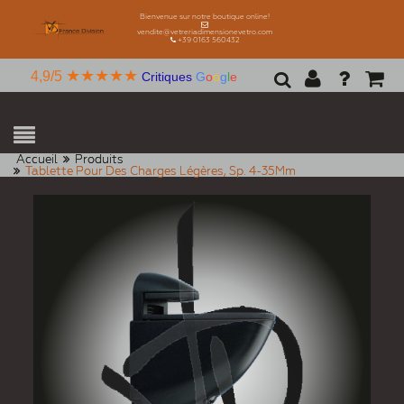
Bienvenue sur notre boutique online!
vendite@vetreriadimensionevetro.com
+39 0163 560432
★★★★★
4,9/5
Critiques
G
o
o
g
l
e
Accueil
Produits
Tablette Pour Des Charges Légères, Sp. 4-35Mm