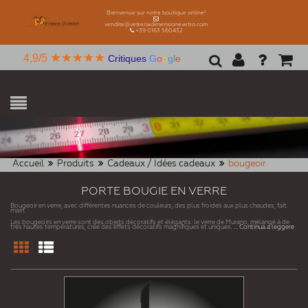
Bienvenue sur notre boutique online!
vendite@vetreriadimensionevetro.com
+39 0163 560432
★★★★★
4,9/5
Critiques
G
o
o
g
l
e
Accueil
Produits
Cadeaux / Idées cadeaux
bougeoir
PORTE BOUGIE EN VERRE
Bougeoir en verre, avec différentes nuances de couleurs, des plus froides aux plus chaudes, fait
main.
Les bougeoirs en verre sont des objets décoratifs et élégants: le verre de Murano, mélangé à de
très hautes températures, crée des effets décoratifs magnifiques et uniques.
... Continua a leggere