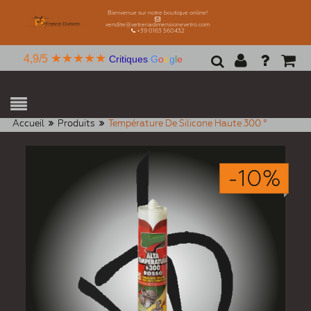
Bienvenue sur notre boutique online!
vendite@vetreriadimensionevetro.com
+39 0163 560432
★★★★★
4,9/5
Critiques
G
o
o
g
l
e
Accueil
Produits
Température De Silicone Haute 300 °
-10%