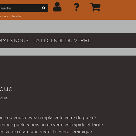
che sur le site
MMES NOUS
LA LÉGENDE DU VERRE
ique
oduit
minée ou vous devez remplacer le verre du poêle?
inée poêle à bois ou en verre est rapide et facile.
 en verre céramique mate! Le verre céramique