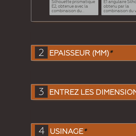
Silhouette prismatique
E1 angulaire Silh
E2, obtenue avec la
obtenu par la
combinaison du...
combinaison du vi
2
EPAISSEUR (MM)
*
3
ENTREZ LES DIMENSIONS
4
USINAGE
*