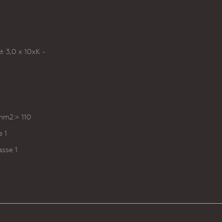
± 3,0 x 10xK -
 mm2:> 110
e 1
asse 1