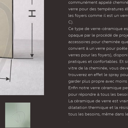
communément appelé cheminée e
verre pour des températures él
les foyers comme il est un ver
C).
Ce type de verre-céramique est
opaque par le procédé de proj
accessoires pour cheminée que 
convient à un verre pour poêle
verres pour les foyers), dispon
pratiques et confortables. Et
vitre de la cheminée, vous dev
trouverez en effet le spray po
garder plus propre avec moins d
Enfin notre verre céramique peu
pour répondre à tous les beso
La céramique de verre est vraim
dilatation thermique et la rés
tous les besoins, même dans l
.