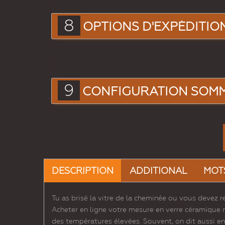
8
OPTIONS D'EXPÉDITIO
9
CONFIGURATION SOM
DESCRIPTION
ADDITIONAL
MOT
Tu as brisé la vitre de la cheminée ou vous devez r
Acheter en ligne votre mesure en verre céramique
des températures élevées. Souvent, on dit aussi en