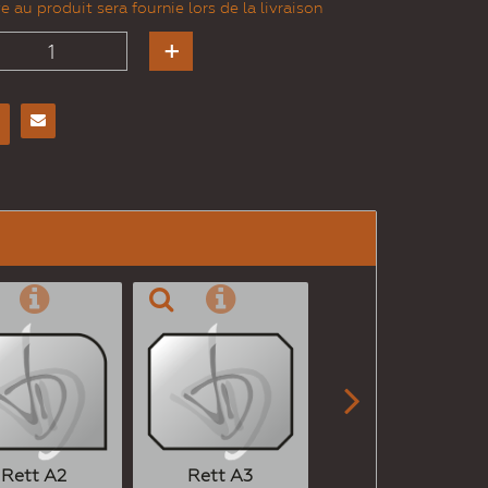
 au produit sera fournie lors de la livraison
Envoyer
à un
ami

Rett A2
Rett A3
Rett A4