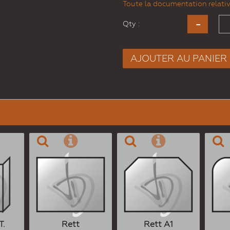
Toute la documentation relative
Qty :
AJOUTER AU PANIER
T.
Rett
Rett A1