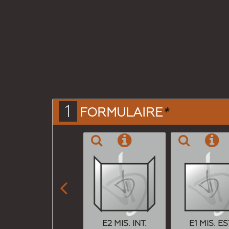
1
FORMULAIRE
*

E2 MIS. INT.
E1 MIS. ES