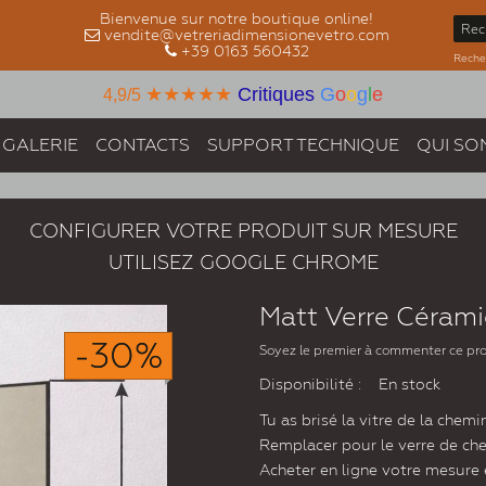
Bienvenue sur notre boutique online!
vendite@vetreriadimensionevetro.com
+39 0163 560432
Recher
★★★★★
Critiques
G
o
o
g
l
e
4,9/5
GALERIE
CONTACTS
SUPPORT TECHNIQUE
QUI SO
CONFIGURER VOTRE PRODUIT SUR MESURE
UTILISEZ GOOGLE CHROME
Matt Verre Céram
-30%
Soyez le premier à commenter ce pr
Disponibilité :
En stock
Tu as brisé la vitre de la che
Remplacer pour le verre de chem
Acheter en ligne votre mesure