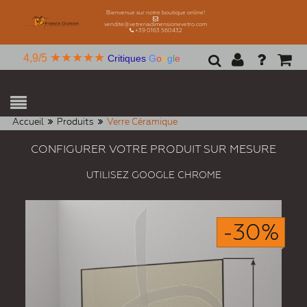
Bienvenue sur notre boutique online!
vendite@vetreriadimensionevetro.com
+39 0163 560432
★★★★★
4,9/5
Critiques
G
o
o
g
l
e
Accueil
Produits
Verre Céramique
CONFIGURER VOTRE PRODUIT SUR MESURE
UTILISEZ GOOGLE CHROME
-30%