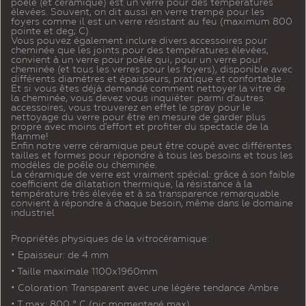
poêle (et céramique) est un verre pour des températures
élevées. Souvent, on dit aussi en verre trempé pour les
foyers comme il est un verre résistant au feu (maximum 800
pointe et deg; C).
Vous pouvez également inclure divers accessoires pour
cheminée que les joints pour des températures élevées,
convient à un verre pour poêle qui, pour un verre pour
cheminée (et tous les verres pour les foyers), disponible avec
différents diamètres et épaisseurs, pratique et confortable .
Et si vous êtes déjà demandé comment nettoyer la vitre de
la cheminée, vous devez vous inquiéter: parmi d'autres
accessoires, vous trouverez en effet le spray pour le
nettoyage du verre pour être en mesure de garder plus
propre avec moins d'effort et profiter du spectacle de la
flamme!
Enfin notre verre céramique peut être coupé avec différentes
tailles et formes pour répondre à tous les besoins et tous les
modèles de poêle ou cheminée.
La céramique de verre est vraiment spécial: grâce à son faible
coefficient de dilatation thermique, la résistance à la
température très élevée et à sa transparence remarquable
convient à répondre à chaque besoin, même dans le domaine
industriel
.
Propriétés physiques de la vitrocéramique:
• Epaisseur: de 4 mm
• Taille maximale 1100x1960mm
• Coloration: Transparent avec une légère tendance Ambre
• T max: 800 ° C (pic momentané max)