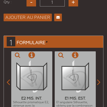
Qty :
AJOUTER AU PANIER
Envoyer
à un
ami
1
FORMULAIRE
*


E2 MIS. INT.
E1 MIS. EST.
Silhouette prismatique E2,
E1 angulaire Silhouette,
obtenue avec la
obtenu par la combinaison