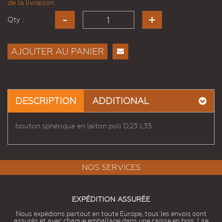
de la livraison
Qty :
AJOUTER AU PANIER
Envoyer
à un
ami
DESCRIPTION
ADDITIONAL
bouton sphérique en laiton poli D.23 L35
NOS SERVICES
EXPÉDITION ASSURÉE
Nous expédions partout en toute Europe, tous les envois sont
assurés et avec chaque emballage dans une caisse en bois. Lire