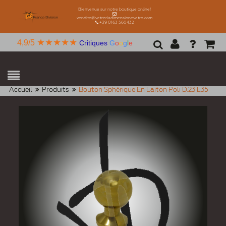
Bienvenue sur notre boutique online!
vendite@vetreriadimensionevetro.com
+39 0163 560432
★★★★★
4,9/5
Critiques
G
o
o
g
l
e
Accueil
Produits
Bouton Sphérique En Laiton Poli D.23 L35