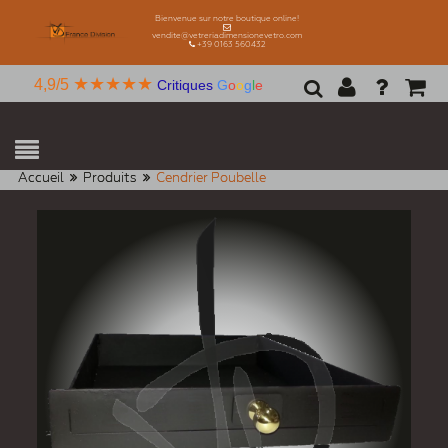
Bienvenue sur notre boutique online!
vendite@vetreriadimensionevetro.com
+39 0163 560432
★★★★★
4,9/5
Critiques
G
o
o
g
l
e
Accueil
Produits
Cendrier Poubelle