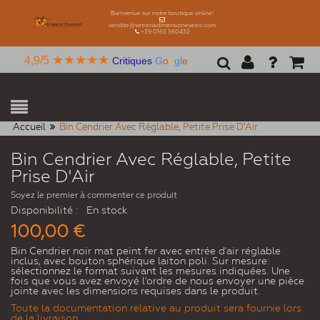
Bienvenue sur notre boutique online!
vendite@vetreriadimensionevetro.com
+39 0163 560432
★★★★★
4,9/5
Critiques
G
o
o
g
l
e
Accueil
Bin Cendrier Avec Réglable, Petite Prise D'Air
Bin Cendrier Avec Réglable, Petite
Prise D'Air
Soyez le premier à commenter ce produit
Disponibilité :
En stock
100,00 €
Bin Cendrier noir mat peint fer avec entrée d'air réglable
inclus, avec bouton sphérique laiton poli. Sur mesure:
sélectionnez le format suivant les mesures indiquées. Une
fois que vous avez envoyé l'ordre de nous envoyer une pièce
jointe avec les dimensions requises dans le produit.
Toute la documentation relative au produit sera fournie lors
de la livraison