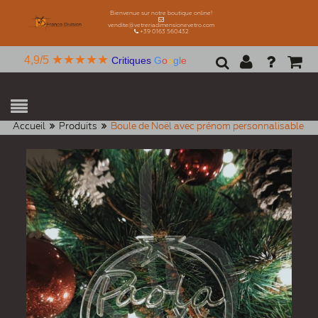
Bienvenue sur notre boutique online!
vendite@vetreriadimensionevetro.com
+39 0163 560432
★★★★★
4,9/5
Critiques
G
o
o
g
l
e
Accueil
Produits
Boule de Noël avec prénom personnalisable