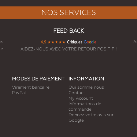
NOS SERVICES
FEED BACK
is
Ac
4,9
★★★★★
Critiques
G
o
o
g
l
e
se
AIDEZ-NOUS AVEC VOTRE RETOUR POSITIF!!
MODES DE PAIEMENT
INFORMATION
Virement bancaire
Qui somme nous
PayPal
Contact
My Account
Informations de
commande
Donnez votre avis sur
Google