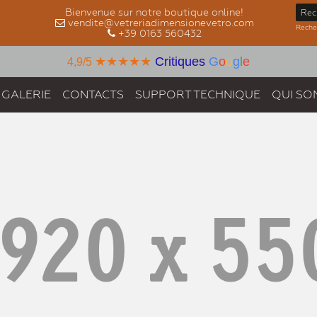
Bienvenue sur notre boutique online!
vendite@vetreriadimensionevetro.com
Recher
+39 0163 560432
★★★★★
Critiques
G
o
o
g
l
e
4,9/5
GALERIE
CONTACTS
SUPPORT TECHNIQUE
QUI SO