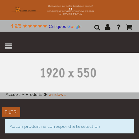
Bienvenue sur notre boutique online!
vendite@vetreriadimensionevetro.com
+39 0163 560432
★★★★★
4,9/5
Critiques
G
o
o
g
l
e
Accueil
Produits
windows
FILTRI
Aucun produit ne correspond à la sélection