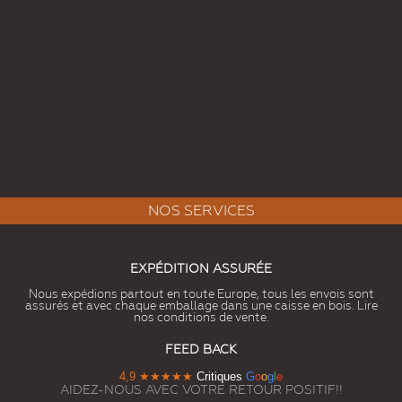
NOS SERVICES
EXPÉDITION ASSURÉE
Nous expédions partout en toute Europe, tous les envois sont
assurés et avec chaque emballage dans une caisse en bois. Lire
nos conditions de vente.
FEED BACK
4,9
★★★★★
Critiques
G
o
o
g
l
e
AIDEZ-NOUS AVEC VOTRE RETOUR POSITIF!!