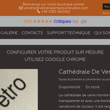
Bienvenue sur notre boutique online!
vendite@vetreriadimensionevetro.com
+39 0163 560432
Recher
★★★★★
Critiques
G
o
o
g
l
e
4,9/5
GALERIE
CONTACTS
SUPPORT TECHNIQUE
QUI SO
CONFIGURER VOTRE PRODUIT SUR MESURE
UTILISEZ GOOGLE CHROME
Cathédrale De Ve
Soyez le premier à commenter ce pr
Disponibilité :
En stock
La cathédrale de verre montre l
transparente et avec une bonne
variations de couleur. Il est la