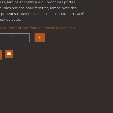
res, laminé et confisqué au profit des portes
meubles anciens pour fenêtres, lampe avec des
 pouvons trouver aussi dans le contexte art sacré:
ieux de culte.
 au produit sera fournie lors de la livraison
Envoyer
à un
ami