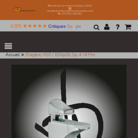
Bienvenue sur notre boutique online!
vendite@vetreriadimensionevetro.com
+39 0163 560432
★★★★★
4,9/5
Critiques
G
o
o
g
l
e
Accueil
Étagère, H50 / 60Xp56, Sp. 4-14 Mm