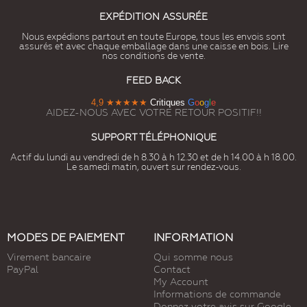
EXPÉDITION ASSURÉE
Nous expédions partout en toute Europe, tous les envois sont
assurés et avec chaque emballage dans une caisse en bois. Lire
nos conditions de vente.
FEED BACK
4,9
★★★★★
Critiques
G
o
o
g
l
e
AIDEZ-NOUS AVEC VOTRE RETOUR POSITIF!!
SUPPORT TÉLÉPHONIQUE
Actif du lundi au vendredi de h 8.30 à h 12.30 et de h 14.00 à h 18.00.
Le samedi matin, ouvert sur rendez-vous.
MODES DE PAIEMENT
INFORMATION
Virement bancaire
Qui somme nous
PayPal
Contact
My Account
Informations de commande
Donnez votre avis sur Google