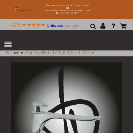
Bienvenue sur notre boutique online!
vendite@vetreriadimensionevetro.com
+39 0163 560432
★★★★★
4,9/5
Critiques
G
o
o
g
l
e
Accueil
Étagère, H50 / 64Xp150, Sp. 6-20 Mm