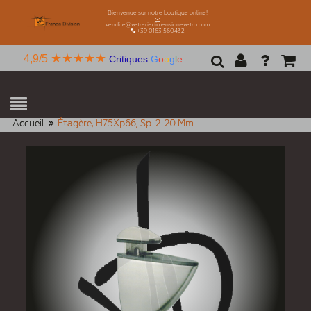
Bienvenue sur notre boutique online!
vendite@vetreriadimensionevetro.com
+39 0163 560432
★★★★★
4,9/5
Critiques
G
o
o
g
l
e
Accueil
Étagère, H75Xp66, Sp. 2-20 Mm