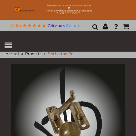
Bienvenue sur notre boutique online!
vendite@vetreriadimensionevetro.com
+39 0163 560432
★★★★★
4,9/5
Critiques
G
o
o
g
l
e
Accueil
Produits
Fini Laiton Poli