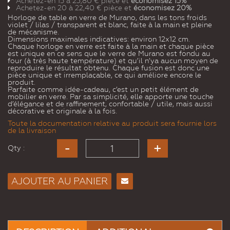
Achetez-en 15 à
23,80 €
pièce et
économisez
15
%
Achetez-en 20 à
22,40 €
pièce et
économisez
20
%
Horloge de table en verre de Murano, dans les tons froids
violet / lilas / transparent et blanc, faite à la main et pleine
de mécanisme.
Dimensions maximales indicatives: environ 12x12 cm.
Chaque horloge en verre est faite à la main et chaque pièce
est unique en ce sens que le verre de Murano est fondu au
four (à très haute température) et qu’il n’ya aucun moyen de
reproduire le résultat obtenu. Chaque fusion est donc une
pièce unique et irremplaçable, ce qui améliore encore le
produit.
Parfaite comme idée-cadeau, c’est un petit élément de
mobilier en verre. Par sa simplicité, elle apporte une touche
d’élégance et de raffinement, confortable / utile, mais aussi
décorative et originale à la fois.
Toute la documentation relative au produit sera fournie lors
de la livraison
Qty :
AJOUTER AU PANIER
Envoyer
à un
ami