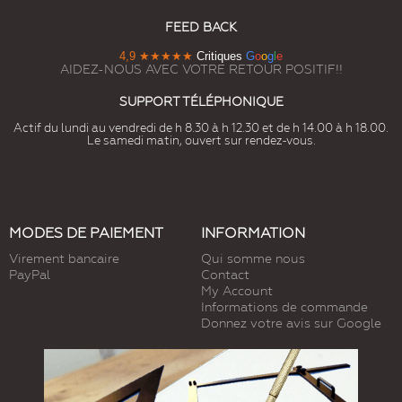
FEED BACK
4,9
★★★★★
Critiques
G
o
o
g
l
e
AIDEZ-NOUS AVEC VOTRE RETOUR POSITIF!!
SUPPORT TÉLÉPHONIQUE
Actif du lundi au vendredi de h 8.30 à h 12.30 et de h 14.00 à h 18.00.
Le samedi matin, ouvert sur rendez-vous.
MODES DE PAIEMENT
INFORMATION
Virement bancaire
Qui somme nous
PayPal
Contact
My Account
Informations de commande
Donnez votre avis sur Google