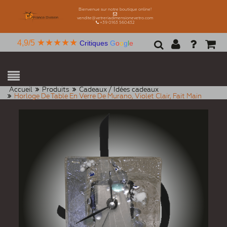
Bienvenue sur notre boutique online!
vendite@vetreriadimensionevetro.com
+39 0163 560432
★★★★★
4,9/5
Critiques
G
o
o
g
l
e
Accueil
Produits
Cadeaux / Idées cadeaux
Horloge De Table En Verre De Murano, Violet Clair, Fait Main