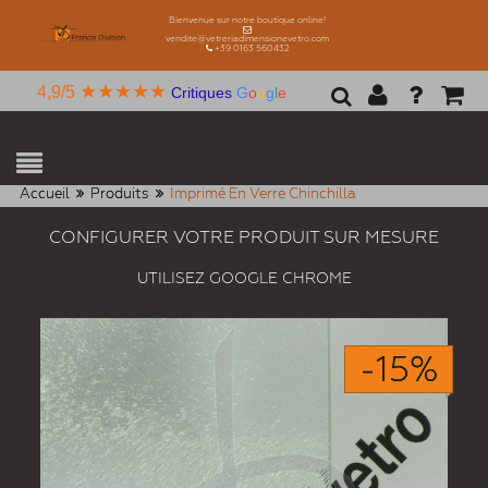
Bienvenue sur notre boutique online!
vendite@vetreriadimensionevetro.com
+39 0163 560432
★★★★★
4,9/5
Critiques
G
o
o
g
l
e
Accueil
Produits
Imprimé En Verre Chinchilla
CONFIGURER VOTRE PRODUIT SUR MESURE
UTILISEZ GOOGLE CHROME
-15%