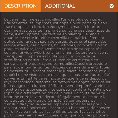
DESCRIPTION
ADDITIONAL
Le verre imprimé est chinchillas l'un des plus connus et
utilisés entre les imprimés, est appelé ainsi parce que son
tracé rappelle la fonction éponyme animaux à fourrure.
Comme avec tous les imprimés, sur l'une des deux faces du
verre, il est imprimé une texture en relief qui le rend si
opaque. Le verre imprimé chinchilla est particulièrement
utilisé pour la réalisation de portes, douche, étagères des
réfrigérateurs, des cloisons, balustrades, parapets, cloison
pour les balcons, les auvents en raison de sa capacité à
conférer la vie privée à l'environnement. Coloré ou en verre
transparent, imprimé est obtenu par un procédé de
stratification particulière du ruban de verre chaud en
sandwich entre deux cylindres metallici.Questa procédure
permet d'imprimer sur les plaques de verre différents types
de dessins, qui laissent passer la lumière, cependant, ce qui
empêche une vision claire de ce qui se passe de l'autre côté
du verre. En fait, le verre moulé, tel que le verre dépoli ou
rayé par sablage, déforme les détails des objets, sans gêner
le passage de la lumière. L'effet de verre imprimée varie en
fonction de la conception, ce qui peut conférer le brillant ou
l'opacité à différents points de la dalle. La chute de verre
imprimé entre le verre décoratif également utilisé pour la
construction de vitraux. Caractérisé par l'apparence
translucide typique, verres imprimés sont utilisés pour la
réalisation de portes coulissantes ou battantes, cloisons en
verre fixes ou mobiles, les fenêtres, les portes et fenêtres
particulièrement spectaculaire, ainsi que pour les parapets,