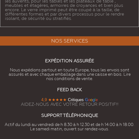
les auvents, pour les tables et les plateaux de table ,
meubles et étagères, armoires de croyances et bien plus
encore. Le verre imprimé peut être coupé à la taille, de
différentes formes et par divers processus pour le rendre
isolant, de sécurité ou stratifiés.
NOS SERVICES
EXPÉDITION ASSURÉE
Nous expédions partout en toute Europe, tous les envois sont
assurés et avec chaque emballage dans une caisse en bois. Lire
nos conditions de vente.
FEED BACK
4,9
★★★★★
Critiques
G
o
o
g
l
e
AIDEZ-NOUS AVEC VOTRE RETOUR POSITIF!!
SUPPORT TÉLÉPHONIQUE
Actif du lundi au vendredi de h 8.30 à h 12.30 et de h 14.00 à h 18.00.
Le samedi matin, ouvert sur rendez-vous.