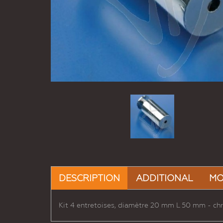
DESCRIPTION
ADDITIONAL
MO
Kit 4 entretoises, diamètre 20 mm L 50 mm - chr