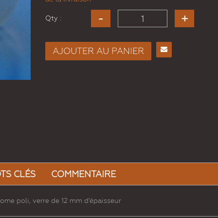
Qty :
AJOUTER AU PANIER
Envoyer
à un
ami
TS CLÉS
COMMENTAIRE
ome poli, verre de 12 mm d'épaisseur