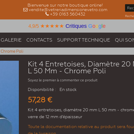
Bienvenue sur notre boutique online!
vendite@vetreriadimensionevetro.com
+39 0163 560432
Recher
★★★★★
Critiques
G
o
o
g
l
e
4,9/5
GALERIE
CONTACTS
SUPPORT TECHNIQUE
QUI SO
- Chrome Poli
Kit 4 Entretoises, Diamètre 2
L 50 Mm - Chrome Poli
Soyez le premier à commenter ce produit
Disponibilité :
En stock
57,28 €
Kit 4 entretoises, diamètre 20 mm L 50 mm - chrome
verre de 12 mm d'épaisseur
Toute la documentation relative au produit sera four
de la livraison