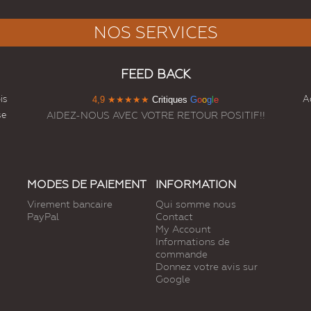
NOS SERVICES
FEED BACK
is
Ac
4,9
★★★★★
Critiques
G
o
o
g
l
e
se
AIDEZ-NOUS AVEC VOTRE RETOUR POSITIF!!
MODES DE PAIEMENT
INFORMATION
Virement bancaire
Qui somme nous
PayPal
Contact
My Account
Informations de
commande
Donnez votre avis sur
Google