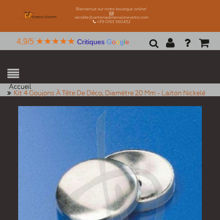
Bienvenue sur notre boutique online!
vendite@vetreriadimensionevetro.com
+39 0163 560432
★★★★★
4,9/5
Critiques
G
o
o
g
l
e
Accueil
Kit 4 Goujons À Tête De Déco, Diamètre 20 Mm - Laiton Nickelé