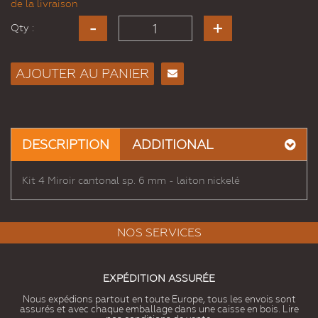
de la livraison
Qty :
AJOUTER AU PANIER
Envoyer
à un
ami
DESCRIPTION
ADDITIONAL
Kit 4 Miroir cantonal sp. 6 mm - laiton nickelé
NOS SERVICES
EXPÉDITION ASSURÉE
Nous expédions partout en toute Europe, tous les envois sont
assurés et avec chaque emballage dans une caisse en bois. Lire