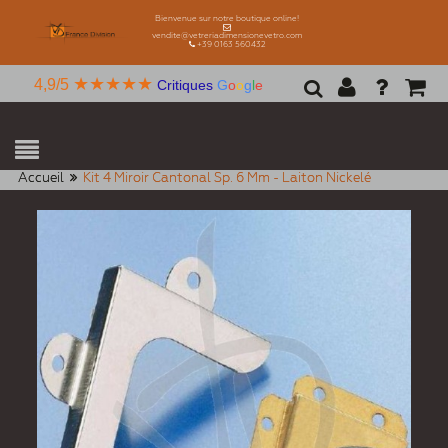
Bienvenue sur notre boutique online!
vendite@vetreriadimensionevetro.com
+39 0163 560432
★★★★★
4,9/5
Critiques
G
o
o
g
l
e
Accueil
Kit 4 Miroir Cantonal Sp. 6 Mm - Laiton Nickelé