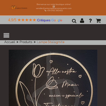
Bienvenue sur notre boutique online!
vendite@vetreriadimensionevetro.com
+39 0163 560432
★★★★★
4,9/5
Critiques
G
o
o
g
l
e
Accueil
Produits
Lampe Stalagmite