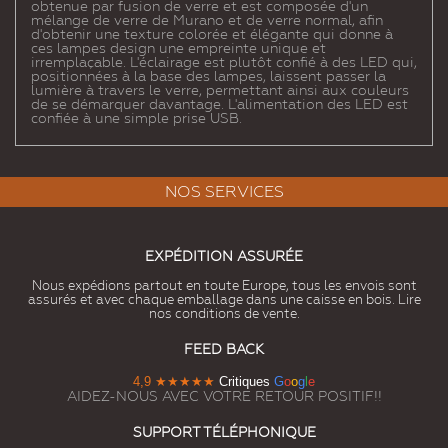
obtenue par fusion de verre et est composée d'un
mélange de verre de Murano et de verre normal, afin
d'obtenir une texture colorée et élégante qui donne à
ces lampes design une empreinte unique et
irremplaçable. L'éclairage est plutôt confié à des LED qui,
positionnées à la base des lampes, laissent passer la
lumière à travers le verre, permettant ainsi aux couleurs
de se démarquer davantage. L'alimentation des LED est
confiée à une simple prise USB.
NOS SERVICES
EXPÉDITION ASSURÉE
Nous expédions partout en toute Europe, tous les envois sont
assurés et avec chaque emballage dans une caisse en bois. Lire
nos conditions de vente.
FEED BACK
4,9
★★★★★
Critiques
G
o
o
g
l
e
AIDEZ-NOUS AVEC VOTRE RETOUR POSITIF!!
SUPPORT TÉLÉPHONIQUE