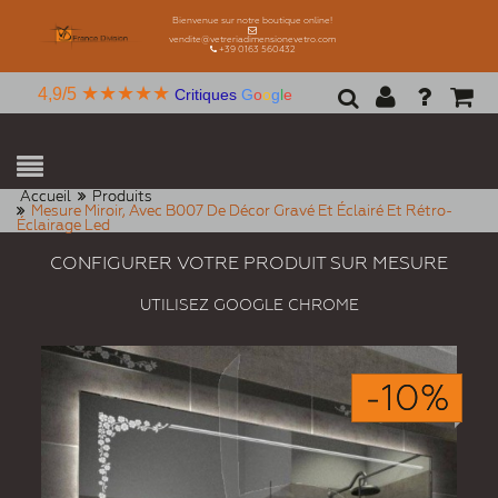
Bienvenue sur notre boutique online!
vendite@vetreriadimensionevetro.com
+39 0163 560432
★★★★★
4,9/5
Critiques
G
o
o
g
l
e
Accueil
Produits
Mesure Miroir, Avec B007 De Décor Gravé Et Éclairé Et Rétro-
Éclairage Led
CONFIGURER VOTRE PRODUIT SUR MESURE
UTILISEZ GOOGLE CHROME
-10%