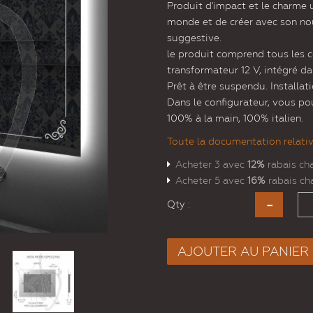
Produit d'impact et le charme 
monde et de créer avec son nou
suggestive.
le produit comprend tous les 
transformateur 12 V, intégré dan
Prêt à être suspendu. Installat
Dans le configurateur, vous pou
100% à la main, 100% italien.
Toute la documentation relative
Acheter 3 avec
12%
rabais ch
Acheter 5 avec
16%
rabais ch
Qty :
AJOUTER AU PANIER