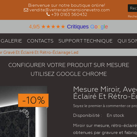
Bienvenue sur notre boutique online!
vendite@vetreriadimensionevetro.com
+39 0163 560432
Recher
★★★★★
Critiques
G
o
o
g
l
e
4,9/5
GALERIE
CONTACTS
SUPPORT TECHNIQUE
QUI SO
r Gravé Et Éclairé Et Rétro-Éclairage Led
CONFIGURER VOTRE PRODUIT SUR MESURE
UTILISEZ GOOGLE CHROME
Mesure Miroir, Av
Éclairé Et Rétro-É
-10%
Soyez le premier à commenter ce pr
Disponibilité :
En stock
Miroir sur mesure, rétro-éclai
obtenues par gravure et fabriqu