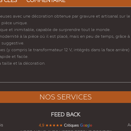
S CLÉS
COMMENTAIRE
neuses avec une décoration obtenue par gravure et artisanal sur le 
e pièce unique.
ique et inimitable, capable de surprendre tout le monde.
modernité à la pièce où il est placé, mais en peu de temps, grâce 
t suggestive.
(y compris le transformateur 12 V, intégrés dans la face arrière) e
pide et facile.
taille et la décoration.
NOS SERVICES
FEED BACK
is
Ac
4,9
★★★★★
Critiques
G
o
o
g
l
e