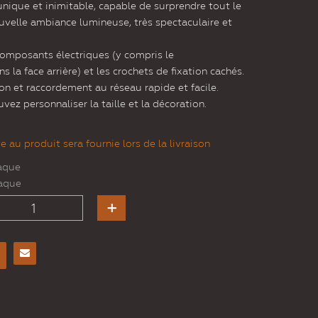
unique et inimitable, capable de surprendre tout le
velle ambiance lumineuse, très spectaculaire et
composants électriques (y compris le
s la face arrière) et les crochets de fixation cachés.
ion et raccordement au réseau rapide et facile.
vez personnaliser la taille et la décoration.
 au produit sera fournie lors de la livraison
aque
aque
Envoyer
à un
ami