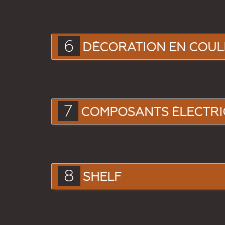
6
DÉCORATION EN COU
7
COMPOSANTS ÉLECTRI
8
SHELF