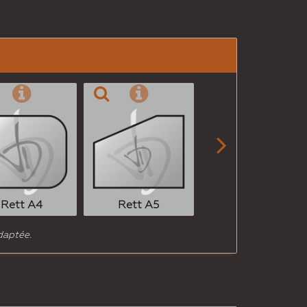

Rett A6
Rett A4
Rett A5
daptée.