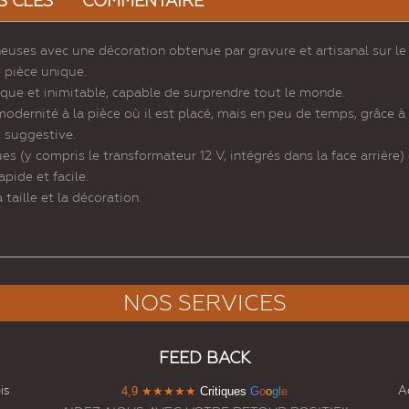
S CLÉS
COMMENTAIRE
neuses avec une décoration obtenue par gravure et artisanal sur le 
e pièce unique.
ique et inimitable, capable de surprendre tout le monde.
modernité à la pièce où il est placé, mais en peu de temps, grâce 
t suggestive.
(y compris le transformateur 12 V, intégrés dans la face arrière) e
pide et facile.
taille et la décoration.
NOS SERVICES
FEED BACK
is
Ac
4,9
★★★★★
Critiques
G
o
o
g
l
e