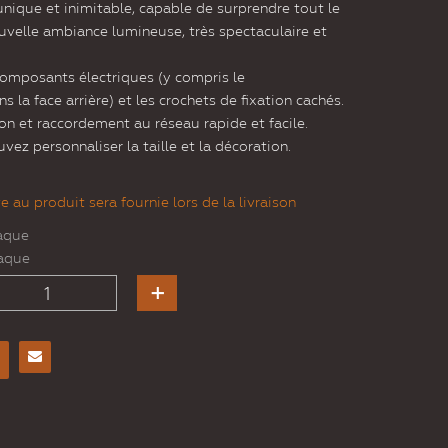
unique et inimitable, capable de surprendre tout le
velle ambiance lumineuse, très spectaculaire et
composants électriques (y compris le
s la face arrière) et les crochets de fixation cachés.
ion et raccordement au réseau rapide et facile.
vez personnaliser la taille et la décoration.
 au produit sera fournie lors de la livraison
aque
aque
Envoyer
à un
ami