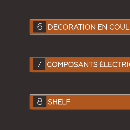
6
DÉCORATION EN COU
7
COMPOSANTS ÉLECTRI
8
SHELF