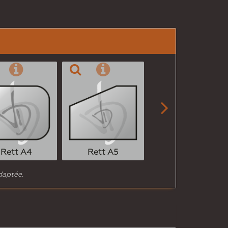

Rett A6
Rett A4
Rett A5
daptée.