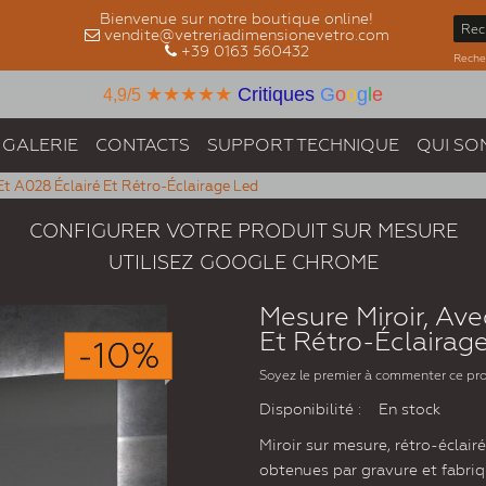
Bienvenue sur notre boutique online!
vendite@vetreriadimensionevetro.com
+39 0163 560432
Recher
★★★★★
Critiques
G
o
o
g
l
e
4,9/5
GALERIE
CONTACTS
SUPPORT TECHNIQUE
QUI SO
Et A028 Éclairé Et Rétro-Éclairage Led
CONFIGURER VOTRE PRODUIT SUR MESURE
UTILISEZ GOOGLE CHROME
Mesure Miroir, Av
Et Rétro-Éclairag
-10%
Soyez le premier à commenter ce pr
Disponibilité :
En stock
Miroir sur mesure, rétro-éclai
obtenues par gravure et fabriqu