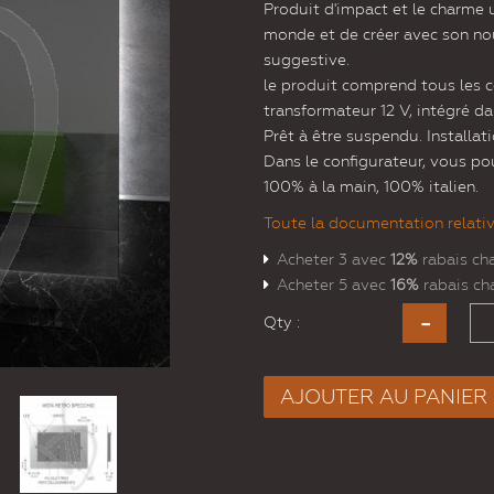
Produit d'impact et le charme 
monde et de créer avec son nou
suggestive.
le produit comprend tous les 
transformateur 12 V, intégré dan
Prêt à être suspendu. Installat
Dans le configurateur, vous pou
100% à la main, 100% italien.
Toute la documentation relative
Acheter 3 avec
12%
rabais ch
Acheter 5 avec
16%
rabais ch
Qty :
AJOUTER AU PANIER