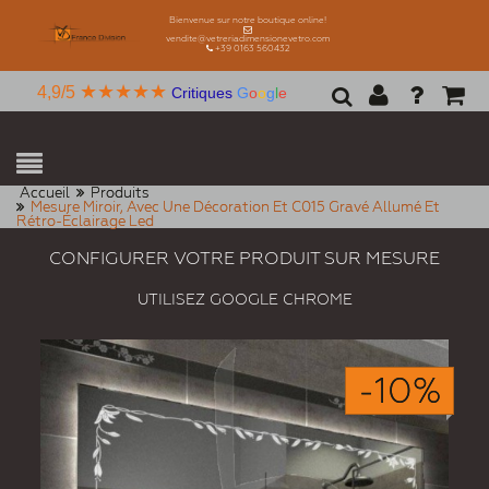
Bienvenue sur notre boutique online!
vendite@vetreriadimensionevetro.com
+39 0163 560432
★★★★★
4,9/5
Critiques
G
o
o
g
l
e
Accueil
Produits
Mesure Miroir, Avec Une Décoration Et C015 Gravé Allumé Et
Rétro-Éclairage Led
CONFIGURER VOTRE PRODUIT SUR MESURE
UTILISEZ GOOGLE CHROME
-10%