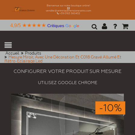
Bienvenue sur notre boutique online!
vendite@vetreriadimensionevetro.com
+39 0163 560432
★★★★★
4,9/5
Critiques
G
o
o
g
l
e
Accueil
Produits
Mesure Miroir, Avec Une Décoration Et C018 Gravé Allumé Et
Rétro-Éclairage Led
CONFIGURER VOTRE PRODUIT SUR MESURE
UTILISEZ GOOGLE CHROME
-10%