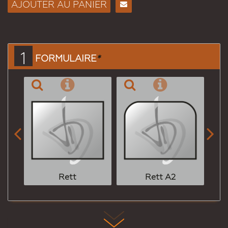
AJOUTER AU PANIER
Envoyer
à un
ami
1
FORMULAIRE
*


Rett
Rett A2