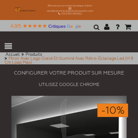
Bienvenue sur notre boutique online!
vendite@vetreriadimensionevetro.com
+39 0163 560432
★★★★★
4,9/5
Critiques
G
o
o
g
l
e
Accueil
Produits
Miroir Avec Logo Gravé Et Illuminé Avec Rétro-Éclairage Led (H 9
Cm Logo Max)
CONFIGURER VOTRE PRODUIT SUR MESURE
UTILISEZ GOOGLE CHROME
-10%