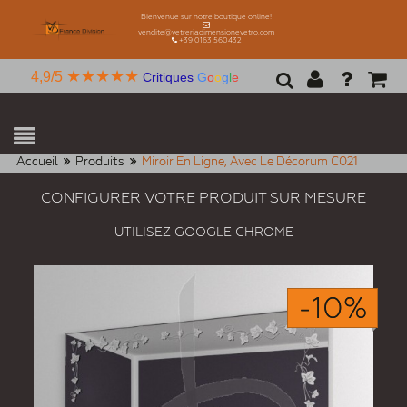
Bienvenue sur notre boutique online!
vendite@vetreriadimensionevetro.com
+39 0163 560432
★★★★★
4,9/5
Critiques
G
o
o
g
l
e
Accueil
Produits
Miroir En Ligne, Avec Le Décorum C021
CONFIGURER VOTRE PRODUIT SUR MESURE
UTILISEZ GOOGLE CHROME
-10%