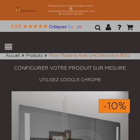
Bienvenue sur notre boutique online!
vendite@vetreriadimensionevetro.com
+39 0163 560432
★★★★★
4,9/5
Critiques
G
o
o
g
l
e
Accueil
Produits
Miroir Moderne Avec Une Décoration B012
CONFIGURER VOTRE PRODUIT SUR MESURE
UTILISEZ GOOGLE CHROME
-10%