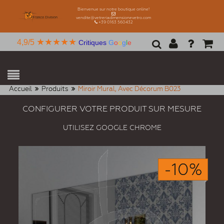
Bienvenue sur notre boutique online!
vendite@vetreriadimensionevetro.com
+39 0163 560432
★★★★★
4,9/5
Critiques
G
o
o
g
l
e
Accueil
Produits
Miroir Mural, Avec Décorum B023
CONFIGURER VOTRE PRODUIT SUR MESURE
UTILISEZ GOOGLE CHROME
-10%