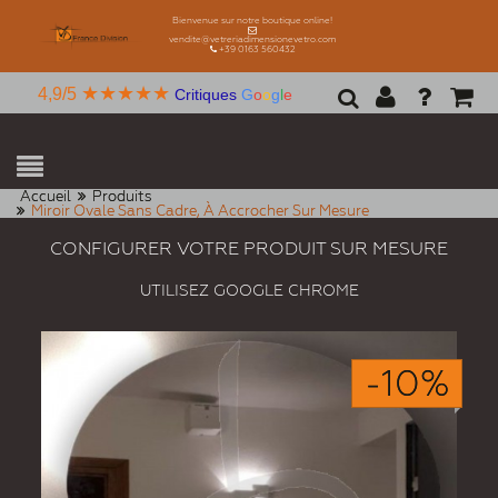
Bienvenue sur notre boutique online!
vendite@vetreriadimensionevetro.com
+39 0163 560432
★★★★★
4,9/5
Critiques
G
o
o
g
l
e
Accueil
Produits
Miroir Ovale Sans Cadre, À Accrocher Sur Mesure
CONFIGURER VOTRE PRODUIT SUR MESURE
UTILISEZ GOOGLE CHROME
-10%