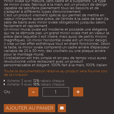
Miroir ovale sur mesure, sans cadre et à suspendre. Ce type
de miroir ovale, fabriqué à la main, est un produit de design
capable de satisfaire pleinement tous les besoins et de
s’adapter à différents types d’environnement.
C'est un produit vraiment spécial qui permet de mettre en
valeur n'importe quelle pièce, de l'entrée à la salle de bain (la
salle de bains avec miroir ovale obligatoire) jusqu'au salon,
facilement et rapidement.
Un miroir mural ovale est moderne et possède une élégance
qui ne se démode pas: un grand miroir ovale met en valeur la
pièce dans laquelle il est inséré, mais aussi de petits miroirs
magnifiques. Un miroir horizontal ovale est un miroir design,
il crée un bel effet esthétique tout en étant fonctionnel. Selon
la taille, le miroir ovale comprend un cadre arrière d'épaisseur
variable de 25 à 30 mm, des crochets ou une plaque arrière
pour le montage mural.
L'installation est très simple et en peu de temps vous aurez
révolutionné votre restaurant avec un produit
personnalisable et élégant. 100% fait à la main, 100% italien.
Toute la documentation relative au produit sera fournie lors
de la livraison
Acheter 3 avec
12%
rabais chaque
Acheter 5 avec
16%
rabais chaque
Qty :
AJOUTER AU PANIER