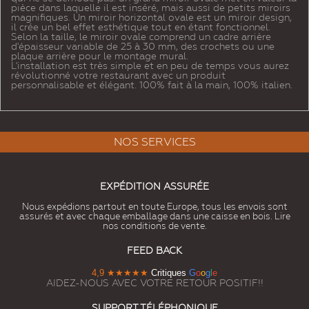
pièce dans laquelle il est inséré, mais aussi de petits miroirs
magnifiques. Un miroir horizontal ovale est un miroir design,
il crée un bel effet esthétique tout en étant fonctionnel.
Selon la taille, le miroir ovale comprend un cadre arrière
d'épaisseur variable de 25 à 30 mm, des crochets ou une
plaque arrière pour le montage mural.
L'installation est très simple et en peu de temps vous aurez
révolutionné votre restaurant avec un produit
personnalisable et élégant. 100% fait à la main, 100% italien.
NOS SERVICES
EXPÉDITION ASSURÉE
Nous expédions partout en toute Europe, tous les envois sont
assurés et avec chaque emballage dans une caisse en bois. Lire
nos conditions de vente.
FEED BACK
4,9
★★★★★
Critiques
G
o
o
g
l
e
AIDEZ-NOUS AVEC VOTRE RETOUR POSITIF!!
SUPPORT TÉLÉPHONIQUE