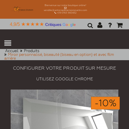
Bienvenue sur notre boutique online!
vendite@vetreriadimensionevetro.com
+39 0163 560432
★★★★★
4,9/5
Critiques
G
o
o
g
l
e
Accueil
Produits
Miroir personnalisé, biseauté (biseau en option) et avec film
arrière
CONFIGURER VOTRE PRODUIT SUR MESURE
UTILISEZ GOOGLE CHROME
-10%