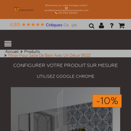
Bienvenue sur notre boutique online!
vendite@vetreriadimensionevetro.com
+39 0163 560432
★★★★★
4,9/5
Critiques
G
o
o
g
l
e
Accueil
Produits
Miroir Pour Salle De Bain Avec Un Décor B022
CONFIGURER VOTRE PRODUIT SUR MESURE
UTILISEZ GOOGLE CHROME
-10%