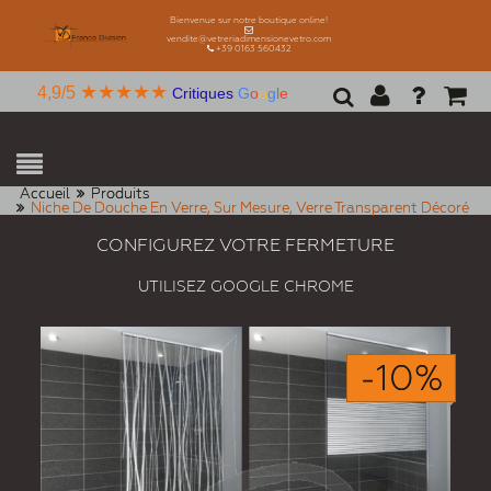
Bienvenue sur notre boutique online!
vendite@vetreriadimensionevetro.com
+39 0163 560432
★★★★★
4,9/5
Critiques
G
o
o
g
l
e
Accueil
Produits
Niche De Douche En Verre, Sur Mesure, Verre Transparent Décoré
CONFIGUREZ VOTRE FERMETURE
UTILISEZ GOOGLE CHROME
-10%