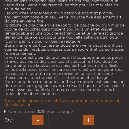
Box douche personnalisée: niche de douche, composé d'un
verre d'eau, verre clair, trempé, parfait pour les meubles de
salle de bains
Les douches modernes ont un design élégant et propre,
souvent composé d'un seul verre. douche fixe également dit
douche en verre fixe.
la cabine de douche en verre (paroi de douche ou d'un mur de
cabine de douche) garantissent toujours un effet visuel
remarquable et une douche esthétique et le verre est grande
demande, que ce soit pour une nouvelle salle de bain pour
fournir à la fois pour un bain à restaurer.
d'une manière particulière la douche en verre décoré, ont des
éléments de meubles uniques qui améliorent et personnaliser
l'environnement.
le verre dur est plein de profilés en U coupés à la taille, percé
et avec des vis et des chevilles et spessorini. Hors douche.
L'installation de la douche est pas particulièrement difficile.
En outre, la douche sur mesure en verre est parfait pour tous
les cas, car il peut être personnalisé en taille et possède
d'excellentes fonctionnalités, l'esthétique et le design.
Optez pour le verre pour les boîtes de douche est sans aucun
doute un choix gagnant, avec un résultat qui ne déçoit pas et
ne se lasse pas au fil du temps, en particulier pour tous les
types de meubles modernes.
Toute la documentation relative au produit sera fournie lors
de la livraison
Acheter 3 avec
15%
rabais chaque
Qty :