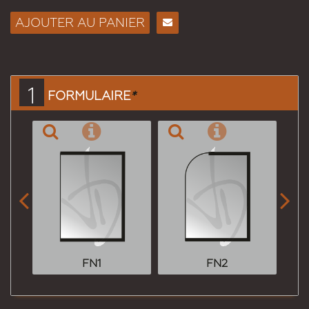
AJOUTER AU PANIER
Envoyer
à un
ami
1
FORMULAIRE
*


FN1
FN2