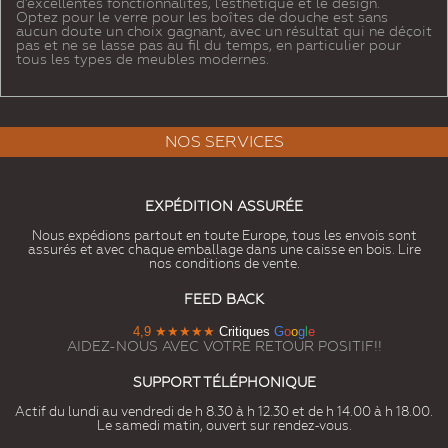
d'excellentes fonctionnalités, l'esthétique et le design.
Optez pour le verre pour les boîtes de douche est sans
aucun doute un choix gagnant, avec un résultat qui ne déçoit
pas et ne se lasse pas au fil du temps, en particulier pour
tous les types de meubles modernes.
NOS SERVICES
EXPÉDITION ASSURÉE
Nous expédions partout en toute Europe, tous les envois sont
assurés et avec chaque emballage dans une caisse en bois. Lire
nos conditions de vente.
FEED BACK
4,9
★★★★★
Critiques
G
o
o
g
l
e
AIDEZ-NOUS AVEC VOTRE RETOUR POSITIF!!
SUPPORT TÉLÉPHONIQUE
Actif du lundi au vendredi de h 8.30 à h 12.30 et de h 14.00 à h 18.00.
Le samedi matin, ouvert sur rendez-vous.