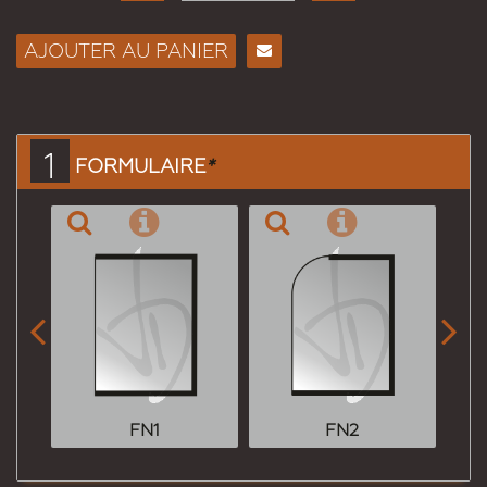
AJOUTER AU PANIER
Envoyer
à un
ami
1
FORMULAIRE
*


FN1
FN2