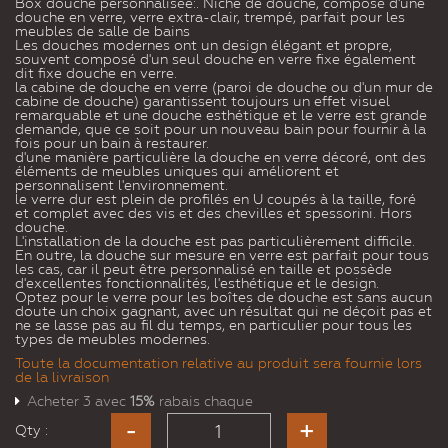
Box douche personnalisée:. Niche de douche, composé d'une
douche en verre, verre extra-clair, trempé, parfait pour les
meubles de salle de bains
Les douches modernes ont un design élégant et propre,
souvent composé d'un seul douche en verre fixe également
dit fixe douche en verre.
la cabine de douche en verre (paroi de douche ou d'un mur de
cabine de douche) garantissent toujours un effet visuel
remarquable et une douche esthétique et le verre est grande
demande, que ce soit pour un nouveau bain pour fournir à la
fois pour un bain à restaurer.
d'une manière particulière la douche en verre décoré, ont des
éléments de meubles uniques qui améliorent et
personnalisent l'environnement.
le verre dur est plein de profilés en U coupés à la taille, foré
et complet avec des vis et des chevilles et spessorini. Hors
douche.
L'installation de la douche est pas particulièrement difficile.
En outre, la douche sur mesure en verre est parfait pour tous
les cas, car il peut être personnalisé en taille et possède
d'excellentes fonctionnalités, l'esthétique et le design.
Optez pour le verre pour les boîtes de douche est sans aucun
doute un choix gagnant, avec un résultat qui ne déçoit pas et
ne se lasse pas au fil du temps, en particulier pour tous les
types de meubles modernes.
Toute la documentation relative au produit sera fournie lors
de la livraison
Acheter 3 avec
15%
rabais chaque
Qty :