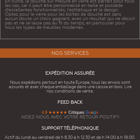
En outre, la douche sur mesure en verre est parfait pour tous
les cas, car il peut être personnalisé en taille et possède
d'excellentes fonctionnalités, l'esthétique et le design.
Optez pour le verre pour les boîtes de douche est sans
aucun doute un choix gagnant, avec un résultat qui ne déçoit
pas et ne se lasse pas au fil du temps, en particulier pour
tous les types de meubles modernes.
NOS SERVICES
EXPÉDITION ASSURÉE
Nous expédions partout en toute Europe, tous les envois sont
assurés et avec chaque emballage dans une caisse en bois. Lire
nos conditions de vente.
FEED BACK
4,9
★★★★★
Critiques
G
o
o
g
l
e
AIDEZ-NOUS AVEC VOTRE RETOUR POSITIF!!
SUPPORT TÉLÉPHONIQUE
Actif du lundi au vendredi de h 8.30 à h 12.30 et de h 14.00 à h 18.00.