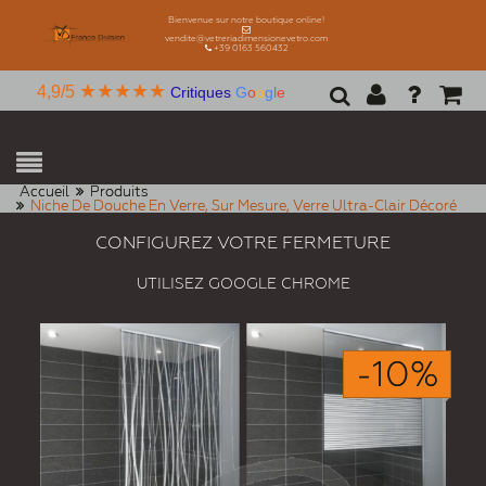
Bienvenue sur notre boutique online!
vendite@vetreriadimensionevetro.com
+39 0163 560432
★★★★★
4,9/5
Critiques
G
o
o
g
l
e
Accueil
Produits
Niche De Douche En Verre, Sur Mesure, Verre Ultra-Clair Décoré
CONFIGUREZ VOTRE FERMETURE
UTILISEZ GOOGLE CHROME
-10%