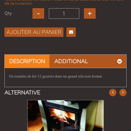
de la livraison
Qty :
AJOUTER AU PANIER
Envoyer
à un
ami
DESCRIPTION
ADDITIONAL
.
Un numéro de kit 12 gouttes dans un grand silicium format
ALTERNATIVE