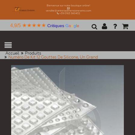
Bienvenue sur notre boutique online!
vendite@vetreriadimensionevetro.com
+39 0163 560432
★★★★★
4,9/5
Critiques
G
o
o
g
l
e
Accueil
Produits
Numéro De Kit 12 Gouttes De Silicone, Un Grand