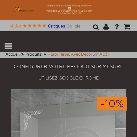
Bienvenue sur notre boutique online!
vendite@vetreriadimensionevetro.com
+39 0163 560432
★★★★★
4,9/5
Critiques
G
o
o
g
l
e
Accueil
Produits
Paroi Miroir, Avec Décorum A031
CONFIGURER VOTRE PRODUIT SUR MESURE
UTILISEZ GOOGLE CHROME
-10%