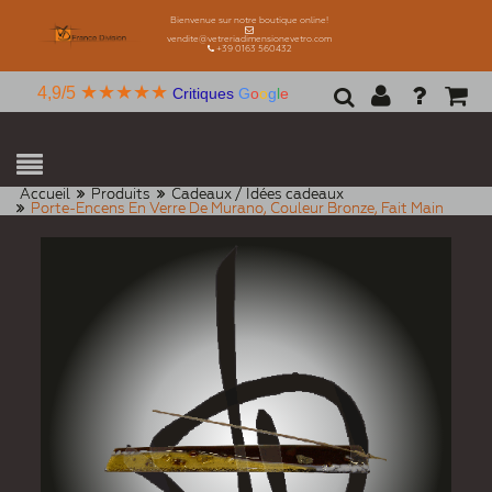
Bienvenue sur notre boutique online!
vendite@vetreriadimensionevetro.com
+39 0163 560432
★★★★★
4,9/5
Critiques
G
o
o
g
l
e
Accueil
Produits
Cadeaux / Idées cadeaux
Porte-Encens En Verre De Murano, Couleur Bronze, Fait Main