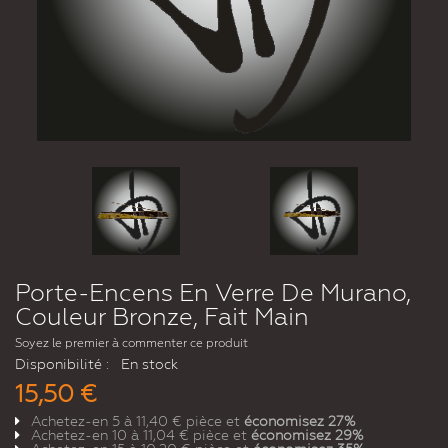
Porte-Encens En Verre De Murano,
Couleur Bronze, Fait Main
Soyez le premier à commenter ce produit
Disponibilité :
En stock
15,50 €
Achetez-en 5 à
11,40 €
pièce et
économisez
27
%
Achetez-en 10 à
11,04 €
pièce et
économisez
29
%