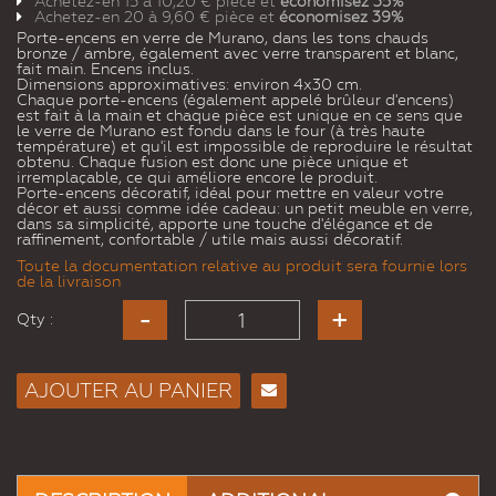
Achetez-en 15 à
10,20 €
pièce et
économisez
35
%
Achetez-en 20 à
9,60 €
pièce et
économisez
39
%
Porte-encens en verre de Murano, dans les tons chauds
bronze / ambre, également avec verre transparent et blanc,
fait main. Encens inclus.
Dimensions approximatives: environ 4x30 cm.
Chaque porte-encens (également appelé brûleur d'encens)
est fait à la main et chaque pièce est unique en ce sens que
le verre de Murano est fondu dans le four (à très haute
température) et qu'il est impossible de reproduire le résultat
obtenu. Chaque fusion est donc une pièce unique et
irremplaçable, ce qui améliore encore le produit.
Porte-encens décoratif, idéal pour mettre en valeur votre
décor et aussi comme idée cadeau: un petit meuble en verre,
dans sa simplicité, apporte une touche d'élégance et de
raffinement, confortable / utile mais aussi décoratif.
Toute la documentation relative au produit sera fournie lors
de la livraison
Qty :
AJOUTER AU PANIER
Envoyer
à un
ami