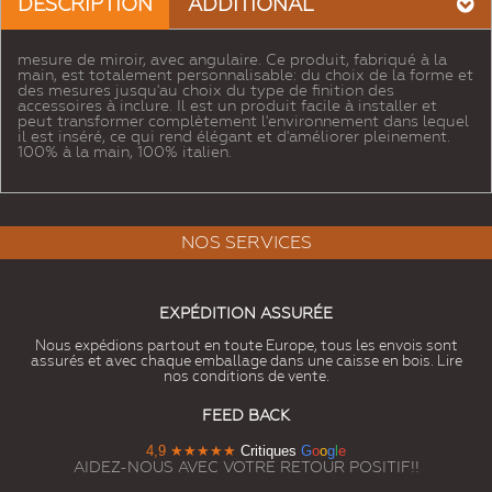
DESCRIPTION
ADDITIONAL
mesure de miroir, avec angulaire. Ce produit, fabriqué à la
main, est totalement personnalisable: du choix de la forme et
des mesures jusqu'au choix du type de finition des
accessoires à inclure. Il est un produit facile à installer et
peut transformer complètement l'environnement dans lequel
il est inséré, ce qui rend élégant et d'améliorer pleinement.
100% à la main, 100% italien.
NOS SERVICES
EXPÉDITION ASSURÉE
Nous expédions partout en toute Europe, tous les envois sont
assurés et avec chaque emballage dans une caisse en bois. Lire
nos conditions de vente.
FEED BACK
4,9
★★★★★
Critiques
G
o
o
g
l
e
AIDEZ-NOUS AVEC VOTRE RETOUR POSITIF!!