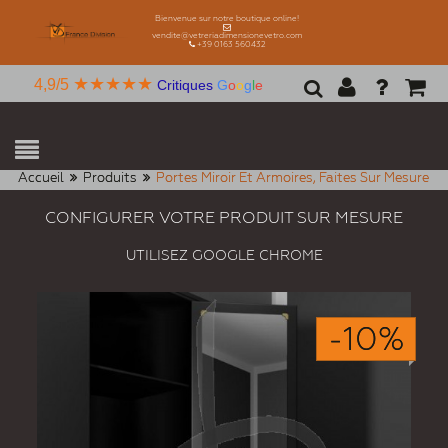
Bienvenue sur notre boutique online!
vendite@vetreriadimensionevetro.com
+39 0163 560432
★★★★★
4,9/5
Critiques
G
o
o
g
l
e
Accueil
Produits
Portes Miroir Et Armoires, Faites Sur Mesure
CONFIGURER VOTRE PRODUIT SUR MESURE
UTILISEZ GOOGLE CHROME
-10%