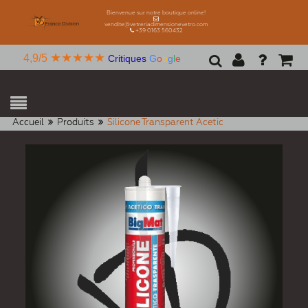
Bienvenue sur notre boutique online!
vendite@vetreriadimensionevetro.com
+39 0163 560432
★★★★★
4,9/5
Critiques
G
o
o
g
l
e
Accueil
Produits
Silicone Transparent Acetic