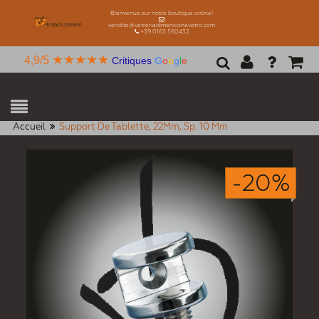
Bienvenue sur notre boutique online!
vendite@vetreriadimensionevetro.com
+39 0163 560432
★★★★★
4,9/5
Critiques
G
o
o
g
l
e
Accueil
Support De Tablette, 22Mm, Sp. 10 Mm
-20%